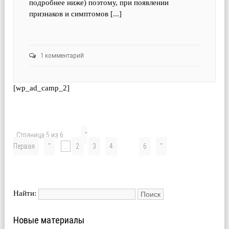
подробнее ниже) поэтому, при появлении
признаков и симптомов [...]
1 комментарий
[wp_ad_camp_2]
Страница 5 из 6
"
Первая
"
...
2
3
4
5
6
"
Найти:
Новые материалы