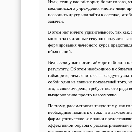
Итак, если у вас гайморит, болит голова, 
медицинского учреждения многие люди пр
позвонить другу или зайти к соседке, что
задачей.
В этом нет ничего удивительного, так как
можно за считанные секунды получить всю
формирования лечебного курса представля
объяснений.
Ведь если у вас после гайморита болит гол
результату. Об этом необходимо в обязате
гайморите, чем лечить ее — следует узнат
собой один из главных показателей того, 
это, в свою очередь, требует целого ряда
выздоровление просто невозможно.
Поэтому, рассматривая такую тему, как г
необходимо помнить о том, что важное зн
фармацевтические компании предоставляют
эффективной борьбы с рассматриваемым за
ожидаемому результату по целому ряду пр