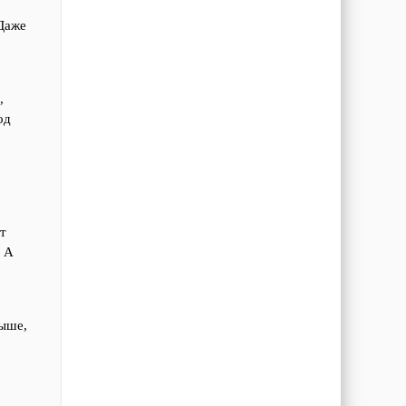
Даже
,
од
ет
. А
выше,