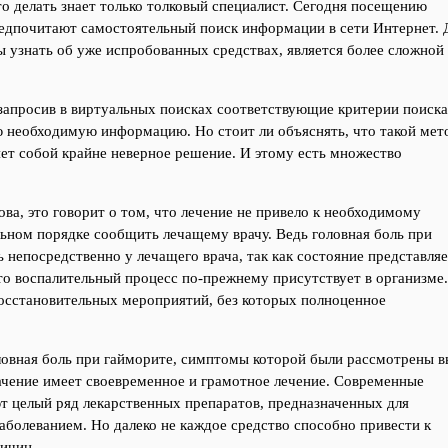
что делать знает только толковый специалист. Сегодня посещению
едпочитают самостоятельный поиск информации в сети Интернет. 
бы узнать об уже испробованных средствах, является более сложной
, запросив в виртуальных поисках соответствующие критерии поиска
 необходимую информацию. Но стоит ли объяснять, что такой мет
ет собой крайне неверное решение. И этому есть множество
ова, это говорит о том, что лечение не привело к необходимому
льном порядке сообщить лечащему врачу. Ведь головная боль при
ь непосредственно у лечащего врача, так как состояние представля
что воспалительный процесс по-прежнему присутствует в организме
 восстановительных мероприятий, без которых полноценное
оловная боль при гайморите, симптомы которой были рассмотрены 
ачение имеет своевременное и грамотное лечение. Современные
 целый ряд лекарственных препаратов, предназначенных для
болеванием. Но далеко не каждое средство способно привести к
ичин.