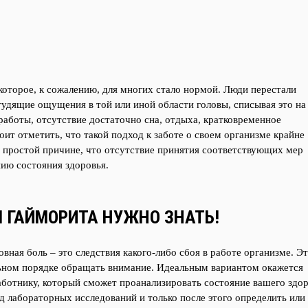
 которое, к сожалению, для многих стало нормой. Люди перестали
гудящие ощущения в той или иной области головы, списывая это на
работы, отсутствие достаточно сна, отдыха, кратковременное
оит отметить, что такой подход к заботе о своем организме крайне
й простой причине, что отсутствие принятия соответствующих мер
ию состояния здоровья.
 ГАЙМОРИТА НУЖНО ЗНАТЬ!
вная боль – это следствия какого-либо сбоя в работе организме. Э
льном порядке обращать внимание. Идеальным вариантом окажется
отнику, который сможет проанализировать состояние вашего здор
д лабораторных исследований и только после этого определить или