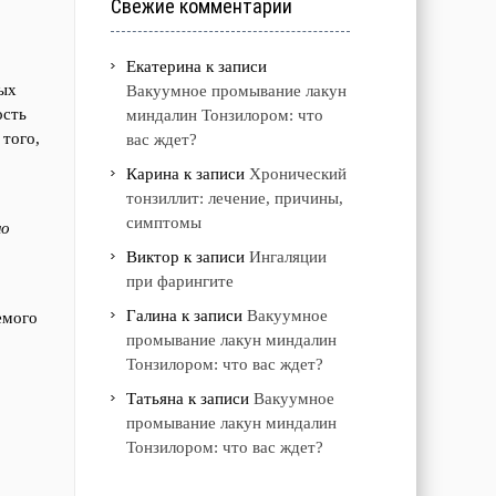
Свежие комментарии
Екатерина
к записи
вых
Вакуумное промывание лакун
ость
миндалин Тонзилором: что
 того,
вас ждет?
Карина
к записи
Хронический
тонзиллит: лечение, причины,
симптомы
но
Виктор
к записи
Ингаляции
при фарингите
Галина
к записи
Вакуумное
емого
промывание лакун миндалин
Тонзилором: что вас ждет?
Татьяна
к записи
Вакуумное
промывание лакун миндалин
Тонзилором: что вас ждет?