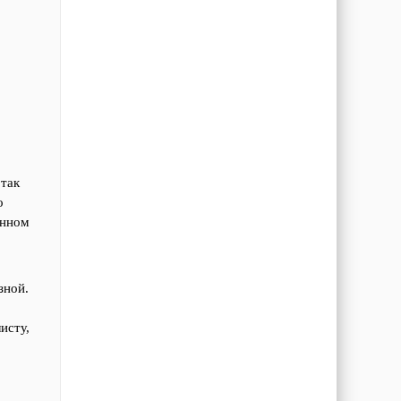
 так
о
анном
зной.
исту,