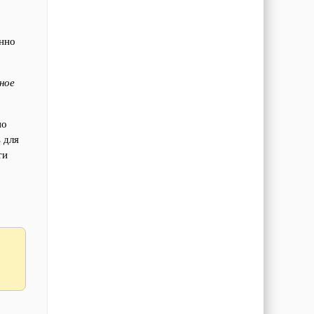
янно
ное
но
 для
ти