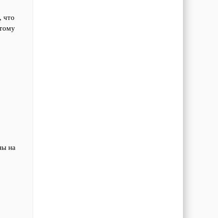
, что
этому
ны на